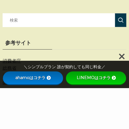
参考サイト
消費者庁
＼シンプルプラン 誰が契約しても同じ料金／
総務省
デジタル庁
ahamoはコチラ
LINEMOはコチラ
docomo
au
SoftBank
Apple