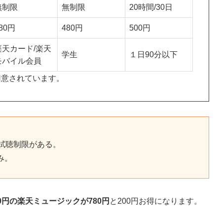
無制限
無制限
20時間/30日
80円
480円
500円
楽天カード/楽天
学生
１日90分以下
モバイル会員
用意されています。
試聴制限がある。
み。
80円の楽天ミュージックが780円
と200円お得になります。