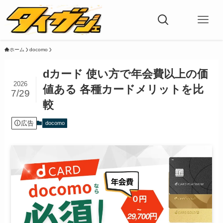
ホーム
docomo
dカード 使い方で年会費以上の価
2026
値ある 各種カードメリットを比
7/29
較
広告
docomo