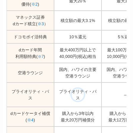
最大20％
最大10
優待(
※2
)
マネックス証券
積立額の最大3.1%
積立額の最大1
dカード積立(
※3
）
ドコモポイ活特典
10％還元
5％還元
dカード年間
最大400万円以上で
最大100万円
利用額特典(
)
40,000円(税込)相当
10,000円(税
※7
国内、ハワイの主要
国内、ハワイ
空港ラウンジ
空港ラウンジ
空港ラウ
プライオリティ・パ
プライオリティ・パ
–
ス
ス
dカードケータイ補償
購入から3年以内
購入から3
(
※4
)
最大20万円補償分
最大12万円