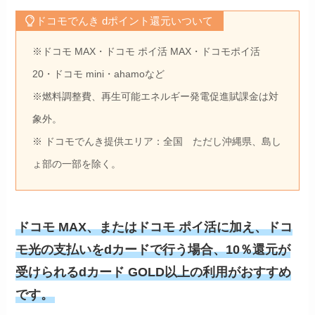
ドコモでんき dポイント還元いついて
※ドコモ MAX・ドコモ ポイ活 MAX・ドコモポイ活
20・ドコモ mini・ahamoなど
※燃料調整費、再⽣可能エネルギー発電促進賦課⾦は対
象外。
※ ドコモでんき提供エリア：全国 ただし沖縄県、島し
ょ部の一部を除く。
ドコモ MAX、またはドコモ ポイ活に加え、ドコ
モ光の支払いをdカードで行う場合、10％還元が
受けられるdカード GOLD以上の利用がおすすめ
です。