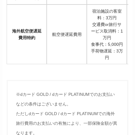
宿泊施設の客室
料：3万円
交通費or旅行サ
海外航空便遅延
ービス取消料：1
航空便遅延費用
費用特約
万円
食事代：5,000円
食
手荷物遅延：3万
円
※dカード GOLD / dカード PLATINUMでのお支払い
などの条件はございません。
ただしdカード GOLD / dカード PLATINUMでの海外
旅行費用のお支払いの有無により、一部保険金額が異
なります。