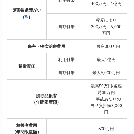
利用付帯
400万円～1億円
傷害後遺障がい
(
※
)
程度により
自動付帯
200万円～5,000
2
万円
傷害・疾病治療費用
最高300万円
利用付帯
最大1億円
賠償責任
自動付帯
最大5,000万円
最高50万円/盗難
最
時30万円
携行品損害
一事故あたりの
（年間限度額）
自己負担額3,000
自
円
救援者費用
500万円
（年間限度額）